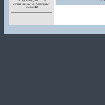
7+1 Ερωτήσεις για τα ΤΕΙ
Σύνοδος Προέδρων και Αναπληρωτών
Προέδρου ΤΕΙ