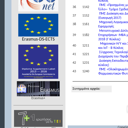
Κύκλος
ΠΜΣ «Προηγμένες μέ
36
1142
ξύλο»- Τμήμα Σχεδι
ΠΜΣ Διοίκηση και Δι
37
1152
(Εισαγωγή 2017)
Μηχανική Λογισμικού
38
1161
Εφαρμογές
Μεταπτυχιακό Δίπλω
39
1182
Επιχειρήσεων -MBA με
Erasmus-DS-ECTS
2018 (Γ Κύκλος)
Μηχανικών Η/Υ και
40
1211
και ΙοΤ - Β Κύκλος
Σύγχρονες Τεχνολογί
41
1221
Διαχείριση του Περιβ
Διοίκηση Εκπαιδευτ
42
1231
κύκλος)
ΠΜΣ «Ολοκληρωμένη 
43
1240
Φαρμακευτικών Φυ
Συνημμένα αρχεία:
Erasmus+
Copyrig