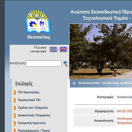
Αναζήτηση:
Ανακοινώσεις > Αναλυτική προβολ
TEI Θεσσαλίας
Κατηγορία:
Ανακοινώσ
Προσωπικό ΤΕΙ
Σχολές και Τμήματα
Ημερομηνία:
04/05/20
Διοικητικές Υπηρεσίες
Απολογισ
Ανακοίνωση:
Επιτροπή Ερευνών
Θεσσαλίας
Προγράμματα / Έργα