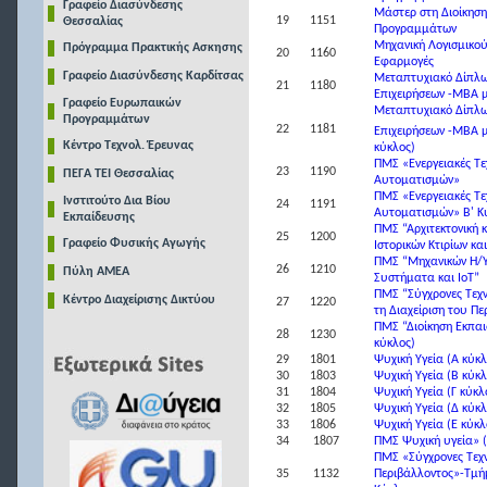
Γραφείο Διασύνδεσης
Μάστερ στη Διοίκηση 
19
1151
Θεσσαλίας
Προγραμμάτων
Μηχανική Λογισμικού
Πρόγραμμα Πρακτικής Ασκησης
20
1160
Εφαρμογές
Γραφείο Διασύνδεσης Καρδίτσας
Μεταπτυχιακό Δίπλωμ
21
1180
Επιχειρήσεων -MBA μ
Γραφείο Ευρωπαικών
Μεταπτυχιακό Δίπλωμ
Προγραμμάτων
22
1181
Επιχειρήσεων -MBA με
Κέντρο Τεχνολ. Έρευνας
κύκλος)
ΠΜΣ «Ενεργειακές Τε
23
1190
ΠΕΓΑ ΤΕΙ Θεσσαλίας
Αυτοματισμών»
ΠΜΣ «Ενεργειακές Τε
Ινστιτούτο Δια Βίου
24
1191
Αυτοματισμών» Β' Κ
Εκπαίδευσης
ΠΜΣ “Αρχιτεκτονική 
25
1200
Γραφείο Φυσικής Αγωγής
Ιστορικών Κτιρίων κα
ΠΜΣ “Μηχανικών Η/
26
1210
Πύλη ΑΜΕΑ
Συστήματα και ΙοΤ”
ΠΜΣ “Σύγχρονες Τεχν
Κέντρο Διαχείρισης Δικτύου
27
1220
τη Διαχείριση του Πε
ΠΜΣ “Διοίκηση Εκπα
28
1230
κύκλος)
29
1801
Ψυχική Υγεία (Α κύκλ
30
1803
Ψυχική Υγεία (Β κύκλ
31
1804
Ψυχική Υγεία (Γ κύκλ
32
1805
Ψυχική Υγεία (Δ κύκλ
33
1806
Ψυχική Υγεία (Ε κύκλ
34
1807
ΠΜΣ Ψυχική υγεία» (
ΠΜΣ «Σύγχρονες Τεχν
35
1132
Περιβάλλοντος»-Τμήμ