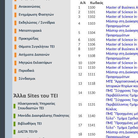
A/A
Κωδικός
Ανακοινώσεις
1
1100
Master of Business 
2
1101
Μaster of Science 
Ενημέρωση Φοιτητών
3
1102
Master of Science in
Μάστερ στη Διοίκηση 
Εκδηλώσεις / Συνέδρια
4
1103
Προγραμμάτων
Μεταπτυχιακά
Μάστερ στη Διοίκηση 
5
1104
Προγραμμάτων
Προκηρύξεις
6
1105
Master of Science in
7
1106
Μaster of Science 
Θέματα Συγκλήτου ΤΕΙ
8
1107
Master of Business 
Μάστερ στη Διοίκηση 
Αιτήματα Δαπανών
9
1108
Προγραμμάτων
Μητρώα Εκλεκτόρων
10
1109
Μaster of Science 
11
1110
Master of Science in
Περιοδικά
Μάστερ στη Διοίκηση 
12
1111
Προγραμμάτων
Σύνδεσμοι
ΜΠΣ “Αρχιτεκτονική 
13
1118
Ιστορικών Κτιρίων κα
ΠΜΣ "Σύγχρονες Τεχν
14
1130
Περιβάλλοντος-Τμήμα
ΠΜΣ "Σύγχρονες Τεχν
Ηλεκτρονικές Υπηρεσίες
15
1131
Περιβάλλοντος-Τμήμα
Σπουδαστών ΤΕΙ
Κύκλος
ΠΜΣ "Προηγμένες μέ
Μονάδα Διασφάλισης Ποιότητας
16
1140
ξύλο"- Τμήμα Σχεδι
ΠΜΣ "Προηγμένες μέ
Βιβλιοθήκη ΤΕΙ
17
1141
ξύλο"- Τμήμα Σχεδι
ΔΑΣΤΑ ΤΕΙ/Θ
Μάστερ στη Διοίκηση 
18
1150
Προγραμμάτων