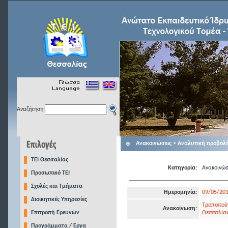
Αναζήτηση:
Ανακοινώσεις > Αναλυτική προβολ
TEI Θεσσαλίας
Κατηγορία:
Ανακοινώσ
Προσωπικό ΤΕΙ
Σχολές και Τμήματα
Ημερομηνία:
09/05/20
Διοικητικές Υπηρεσίες
Τροποποίησ
Ανακοίνωση:
Επιτροπή Ερευνών
Θεσσαλία
Προγράμματα / Έργα