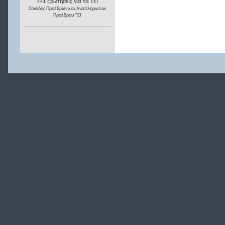
7+1 Ερωτήσεις για τα ΤΕΙ
Σύνοδος Προέδρων και Αναπληρωτών
Προέδρου ΤΕΙ