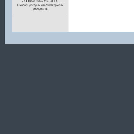
7+1 Ερωτήσεις για τα ΤΕΙ
Σύνοδος Προέδρων και Αναπληρωτών
Προέδρου ΤΕΙ