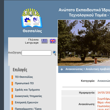
Αναζήτηση:
Ανακοινώσεις > Αναλυτική προβολ
TEI Θεσσαλίας
Κατηγορία:
Ανακοινώσ
Προσωπικό ΤΕΙ
Σχολές και Τμήματα
Ημερομηνία:
14/05/20
Διοικητικές Υπηρεσίες
Συμπλήρωσ
Επιτροπή Ερευνών
θέμα «Ανα
Ανακοίνωση:
Γεωπονίας
Προγράμματα / Έργα