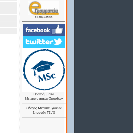
e-Γραμματεία
Προγράμματα
Μεταπτυχιακών Σπουδών
Οδηγός Μεταπτυχιακών
Σπουδών ΤΕΙ/Θ