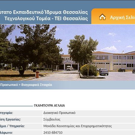
Προσωπικό > Βιογραφικά Στοιχεία
ΓΚΑΜΠΟΥΡΑ ΑΓΛΑΙΑ
τηγορία:
Διοικητικό Προσωπικό
έση Εργασίας:
Σύμβουλος
ήμα / Υπηρεσία:
Μονάδα Καινοτομίας και Επιχειρηματικότητας
λέφωνo:
2410 684710