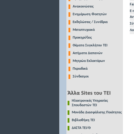
Fa
Ανακοινώσεις
E-
Ενημέρωση Φοιτητών
Αν
Εκδηλώσεις / Συνέδρια
Σύ
Μεταπτυχιακά
Λο
Προκηρύξεις
Θέματα Συγκλήτου ΤΕΙ
Αιτήματα Δαπανών
Μητρώα Εκλεκτόρων
Περιοδικά
Σύνδεσμοι
Ηλεκτρονικές Υπηρεσίες
Σπουδαστών ΤΕΙ
Μονάδα Διασφάλισης Ποιότητας
Βιβλιοθήκη ΤΕΙ
ΔΑΣΤΑ ΤΕΙ/Θ