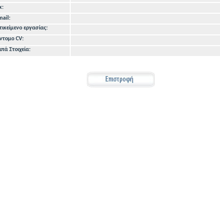
x:
mail:
τικείμενο εργασίας:
ντομο CV:
ιπά Στοιχεία: