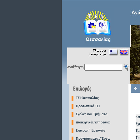
Αναζήτηση:
TEI Θεσσαλίας
Προσωπικό ΤΕΙ
Σχολές και Τμήματα
Κα
Διοικητικές Υπηρεσίες
Σχ
Επιτροπή Ερευνών
Τμ
Τη
Προγράμματα / Έργα