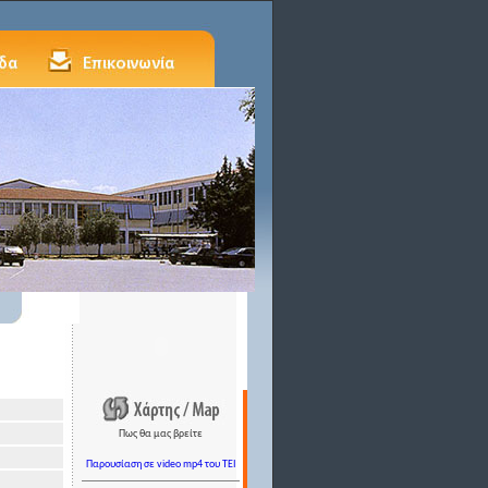
Πως θα μας βρείτε
Παρουσίαση σε video mp4 του TEI