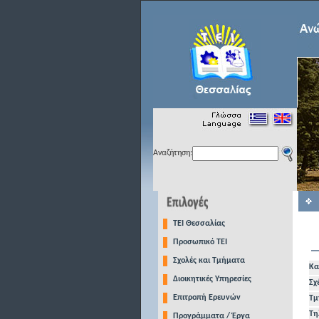
Αναζήτηση:
TEI Θεσσαλίας
Προσωπικό ΤΕΙ
Σχολές και Τμήματα
Κα
Διοικητικές Υπηρεσίες
Σχ
Επιτροπή Ερευνών
Τμ
Τη
Προγράμματα / Έργα