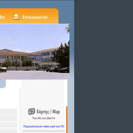
Πως θα μας βρείτε
Παρουσίαση σε video mp4 του TEI