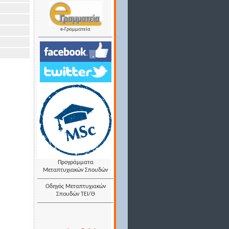
e-Γραμματεία
Προγράμματα
Μεταπτυχιακών Σπουδών
Οδηγός Μεταπτυχιακών
Σπουδών ΤΕΙ/Θ