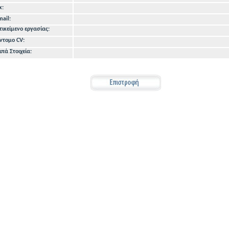
x:
mail:
τικείμενο εργασίας:
ντομο CV:
ιπά Στοιχεία: