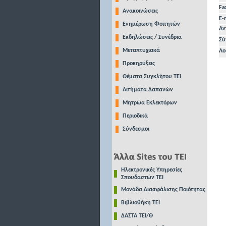
Fa
Ανακοινώσεις
E-
Ενημέρωση Φοιτητών
Αν
Εκδηλώσεις / Συνέδρια
Σύ
Μεταπτυχιακά
Λο
Προκηρύξεις
Θέματα Συγκλήτου ΤΕΙ
Αιτήματα Δαπανών
Μητρώα Εκλεκτόρων
Περιοδικά
Σύνδεσμοι
Ηλεκτρονικές Υπηρεσίες
Σπουδαστών ΤΕΙ
Μονάδα Διασφάλισης Ποιότητας
Βιβλιοθήκη ΤΕΙ
ΔΑΣΤΑ ΤΕΙ/Θ