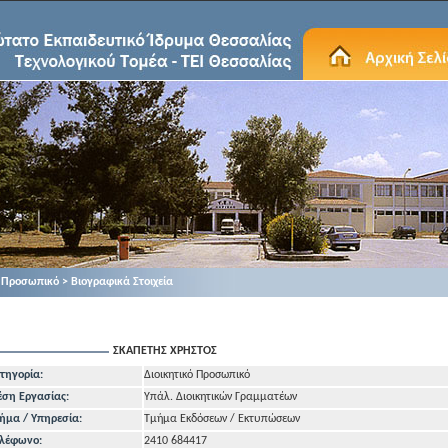
Προσωπικό > Βιογραφικά Στοιχεία
ΣΚΑΠΕΤΗΣ ΧΡΗΣΤΟΣ
τηγορία:
Διοικητικό Προσωπικό
έση Εργασίας:
Υπάλ. Διοικητικών Γραμματέων
ήμα / Υπηρεσία:
Τμήμα Εκδόσεων / Εκτυπώσεων
λέφωνo:
2410 684417