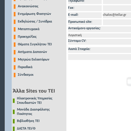
Τηλέφωνo:
Ανακοινώσεις
Fax:
Ενημέρωση Φοιτητών
E-mail:
chalos@teilar.gr
Εκδηλώσεις / Συνέδρια
Προσωπικό site:
Αντικείμενο εργασίας:
Μεταπτυχιακά
Λογιστική
Προκηρύξεις
Σύντομο CV:
Θέματα Συγκλήτου ΤΕΙ
Λοιπά Στοιχεία:
Αιτήματα Δαπανών
Μητρώα Εκλεκτόρων
Περιοδικά
Σύνδεσμοι
Ηλεκτρονικές Υπηρεσίες
Σπουδαστών ΤΕΙ
Μονάδα Διασφάλισης
Ποιότητας
Βιβλιοθήκη ΤΕΙ
ΔΑΣΤΑ ΤΕΙ/Θ