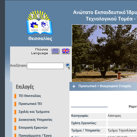
Αναζήτηση:
Προσωπικό > Βιογραφικά Στοιχεία
TEI Θεσσαλίας
Προσωπικό ΤΕΙ
Ραμν
Σχολές και Τμήματα
Κατηγορία:
Λέκτορες
Διοικητικές Υπηρεσίες
Σχέση Εργασίας:
Επιτροπή Ερευνών
Τμήμα / Υπηρεσία:
Τμήμα Τεχνολόγων
Προγράμματα / Έργα